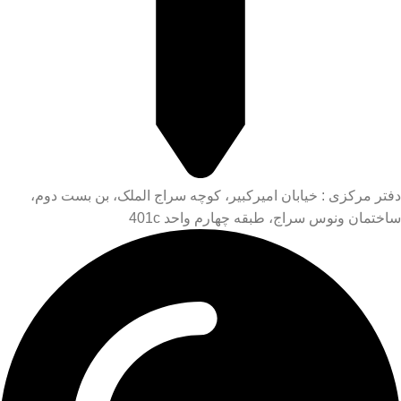
دفتر مرکزی : خیابان امیرکبیر، کوچه سراج الملک، بن بست دوم،
ساختمان ونوس سراج، طبقه چهارم واحد 401c