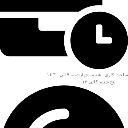
ساعت کاری : شنبه - چهارشنبه ۹ الی ۱۶:۳۰
پنج شنبه 9 الی ۱۳